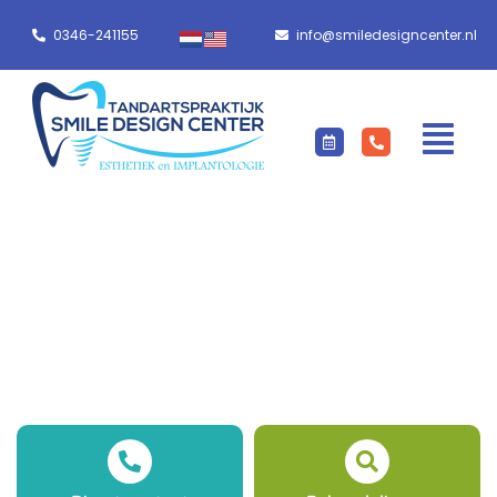
0346-241155
info@smiledesigncenter.nl