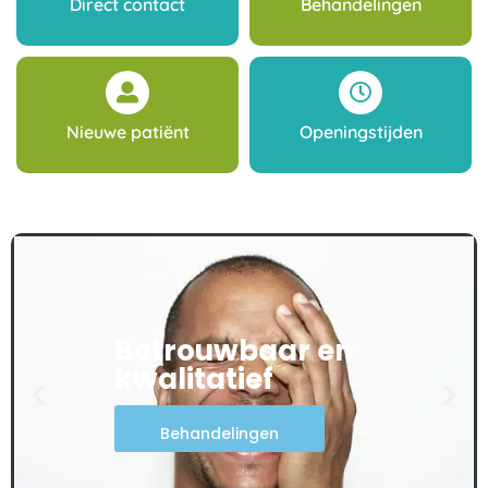
Direct contact
Behandelingen
Nieuwe patiënt
Openingstijden
Betrouwbaar en
kwalitatief
Behandelingen