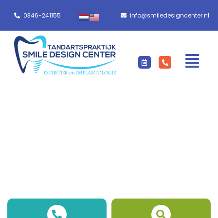
0346-241155
info@smiledesigncenter.nl